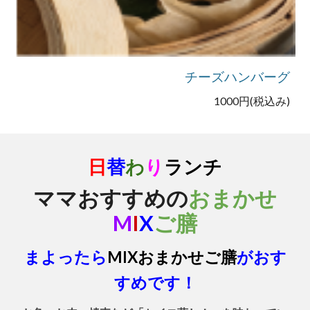
チーズハンバーグ
1000円(税込み)
日
替
わ
り
ランチ
ママおすすめの
おまかせ
M
I
X
ご膳
まよったら
MIXおまかせご膳
がおす
すめです！